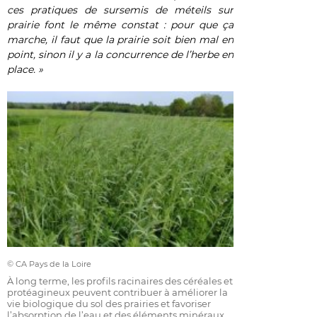
ces pratiques de sursemis de méteils sur
prairie font le même constat : pour que ça
marche, il faut que la prairie soit bien mal en
point, sinon il y a la concurrence de l’herbe en
place. »
© CA Pays de la Loire
À long terme, les profils racinaires des céréales et
protéagineux peuvent contribuer à améliorer la
vie biologique du sol des prairies et favoriser
l’absorption de l’eau et des éléments minéraux.