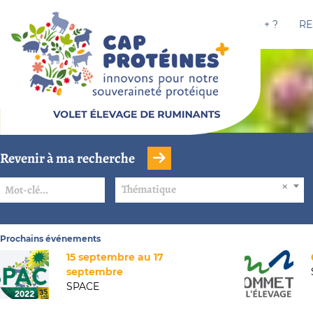
CAP PROTÉINES + ?
RE
Revenir à ma recherche
Thématique
Prochains événements
15 septembre au 17
septembre
SPACE