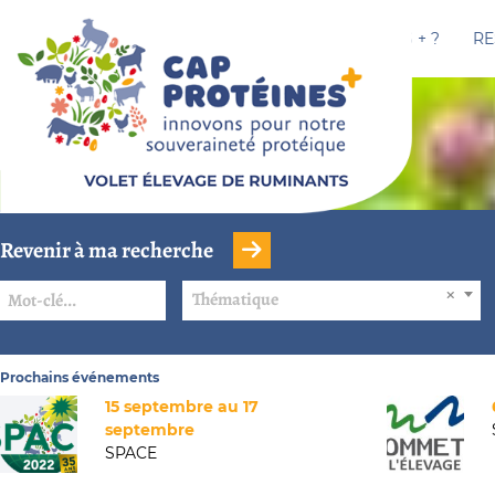
CAP PROTÉINES + ?
RE
Revenir à ma recherche
Thématique
Prochains événements
15 septembre au 17
septembre
SPACE