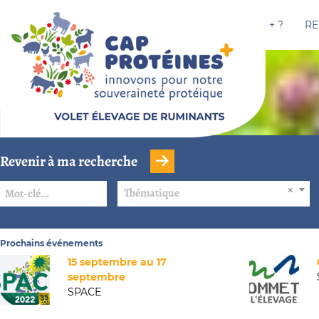
CAP PROTÉINES + ?
RE
Revenir à ma recherche
Thématique
Prochains événements
15 septembre au 17
septembre
SPACE