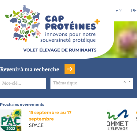
CAP PROTÉINES + ?
RE
Revenir à ma recherche
Thématique
Prochains événements
15 septembre au 17
septembre
SPACE