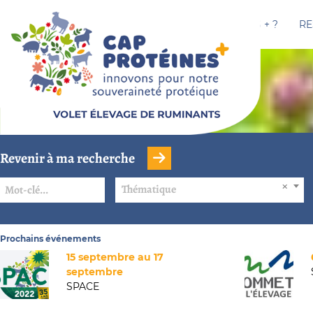
CAP PROTÉINES + ?
RE
Revenir à ma recherche
Thématique
Prochains événements
15 septembre au 17
septembre
SPACE