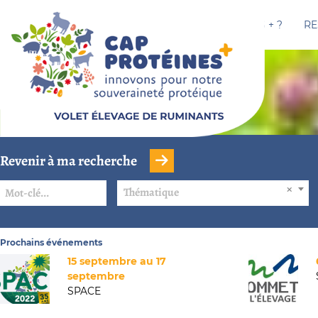
CAP PROTÉINES + ?
RE
Revenir à ma recherche
Thématique
Prochains événements
15 septembre au 17
septembre
SPACE