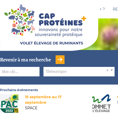
CAP PROTÉINES + ?
RE
Revenir à ma recherche
Thématique
Prochains événements
15 septembre au 17
septembre
SPACE