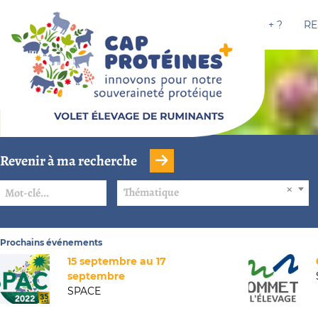
CAP PROTÉINES + ?
RE
Revenir à ma recherche
Thématique
Prochains événements
15 septembre au 17
septembre
SPACE