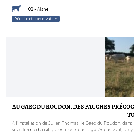
02 - Aisne
Récolte et conservation
AU GAEC DU ROUDON, DES FAUCHES PRÉCOC
T
A l’installation de Julien Thomas, le Gaec du Roudon, dans l’A
sous forme d’ensilage ou d’enrubannage. Auparavant, le sys