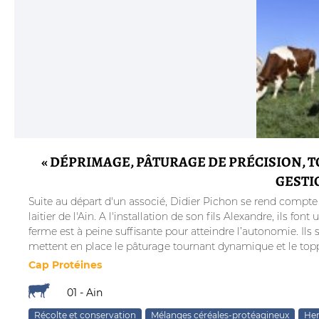
« DÉPRIMAGE, PÂTURAGE DE PRÉCISION, 
GESTI
Suite au départ d'un associé, Didier Pichon se rend compte 
laitier de l'Ain. A l'installation de son fils Alexandre, ils f
ferme est à peine suffisante pour atteindre l’autonomie. Ils
mettent en place le pâturage tournant dynamique et le top
Cap Protéines
01 - Ain
Récolte et conservation
Mélanges céréales-protéagineux
Her