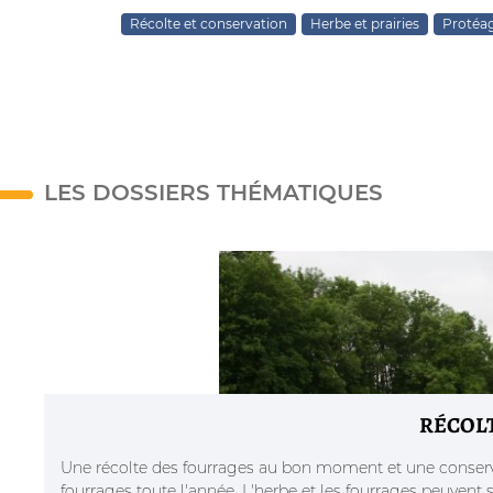
Récolte et conservation
Herbe et prairies
Protéag
LES DOSSIERS THÉMATIQUES
RÉCOL
Une récolte des fourrages au bon moment et une conserv
fourrages toute l'année. L'herbe et les fourrages peuvent