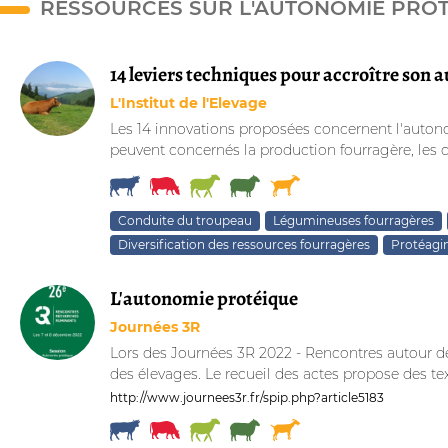
RESSOURCES SUR L'AUTONOMIE PROTÉ
14 leviers techniques pour accroître son
L'Institut de l'Elevage
Les 14 innovations proposées concernent l'autonomi
peuvent concernés la production fourragère, les
Conduite du troupeau
Légumineuses fourragères
Diversification des ressources fourragères
Protéagi
L'autonomie protéique
Journées 3R
Lors des Journées 3R 2022 - Rencontres autour de
des élevages. Le recueil des actes propose des text
http://www.journees3r.fr/spip.php?article5183