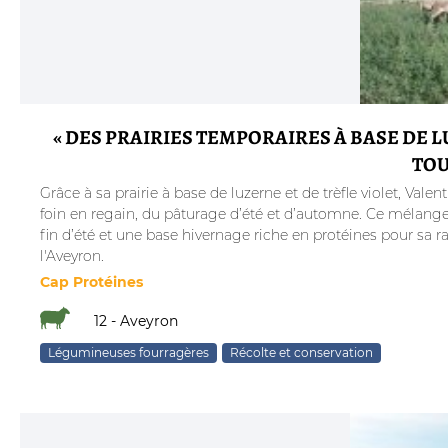
« DES PRAIRIES TEMPORAIRES À BASE DE 
TOU
Grâce à sa prairie à base de luzerne et de trèfle violet, Val
foin en regain, du pâturage d’été et d’automne. Ce mélange
fin d’été et une base hivernage riche en protéines pour sa
l'Aveyron.
Cap Protéines
12 - Aveyron
Légumineuses fourragères
Récolte et conservation