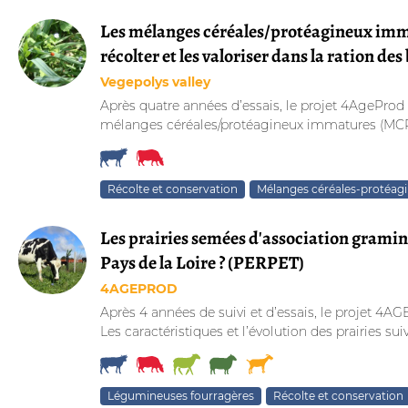
Les mélanges céréales/protéagineux imma
récolter et les valoriser dans la ration des
Vegepolys valley
Après quatre années d’essais, le projet 4AgeProd
mélanges céréales/protéagineux immatures (MCPI)
Récolte et conservation
Mélanges céréales-protéag
Les prairies semées d'association graminé
Pays de la Loire ? (PERPET)
4AGEPROD
Après 4 années de suivi et d’essais, le projet 4AG
Les caractéristiques et l’évolution des prairies suivi
Légumineuses fourragères
Récolte et conservation