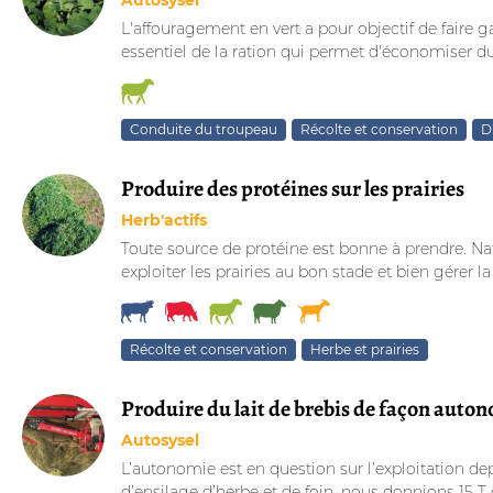
Autosysel
L'affouragement en vert a pour objectif de faire g
essentiel de la ration qui permet d'économiser du 
Conduite du troupeau
Récolte et conservation
D
Produire des protéines sur les prairies
Herb'actifs
Toute source de protéine est bonne à prendre. Nat
exploiter les prairies au bon stade et bien gérer la f
Récolte et conservation
Herbe et prairies
Produire du lait de brebis de façon auton
Autosysel
L’autonomie est en question sur l’exploitation d
d’ensilage d’herbe et de foin, nous donnions 15 T d