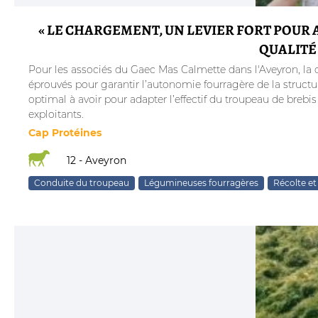
« LE CHARGEMENT, UN LEVIER FORT POUR
QUALITÉ
Pour les associés du Gaec Mas Calmette dans l'Aveyron, la q
éprouvés pour garantir l’autonomie fourragère de la struct
optimal à avoir pour adapter l’effectif du troupeau de brebis 
exploitants.
Cap Protéines
12 - Aveyron
Conduite du troupeau
Légumineuses fourragères
Récolte et