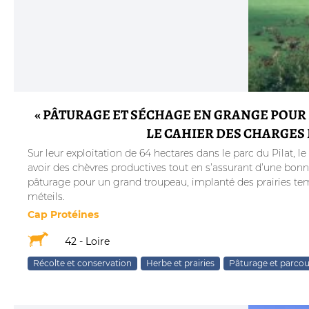
« PÂTURAGE ET SÉCHAGE EN GRANGE POUR
LE CAHIER DES CHARGES 
Sur leur exploitation de 64 hectares dans le parc du Pilat,
avoir des chèvres productives tout en s’assurant d’une bo
pâturage pour un grand troupeau, implanté des prairies tem
méteils.
Cap Protéines
42 - Loire
Récolte et conservation
Herbe et prairies
Pâturage et parcou