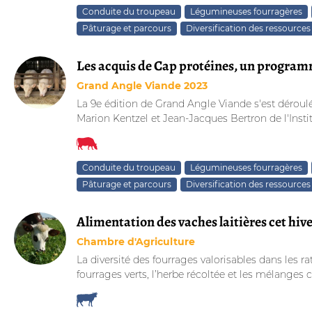
Conduite du troupeau
Légumineuses fourragères
Pâturage et parcours
Diversification des ressources
Les acquis de Cap protéines, un programme
Grand Angle Viande 2023
La 9e édition de Grand Angle Viande s'est déroulée
Marion Kentzel et Jean-Jacques Bertron de l'Institu
Conduite du troupeau
Légumineuses fourragères
Pâturage et parcours
Diversification des ressources
Alimentation des vaches laitières cet hiver
Chambre d'Agriculture
La diversité des fourrages valorisables dans les r
fourrages verts, l’herbe récoltée et les mélanges c