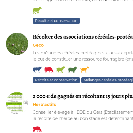
Récolte et conservation
Récolter des associations céréales-prot
Geco
Les mélanges céréales-protéagineux, aussi appelé
le but de constituer une ressource fourragère (en
Récolte et conservation
Mélanges céréales-protéag
2 000 € de gagnés en récoltant 15 jours plu
Herb'actifs
Conseiller élevage à l’EDE du Gers (Etablissement
la récolte de l’herbe au bon stade est déterminante 