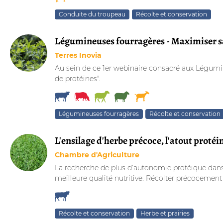
Conduite du troupeau
Récolte et conservation
Légumineuses fourragères - Maximiser s
Terres Inovia
Au sein de ce 1er webinaire consacré aux Légumi
de protéines".
Légumineuses fourragères
Récolte et conservation
L'ensilage d'herbe précoce, l'atout protéi
Chambre d'Agriculture
La recherche de plus d’autonomie protéique dans l
meilleure qualité nutritive. Récolter précocement 
Récolte et conservation
Herbe et prairies