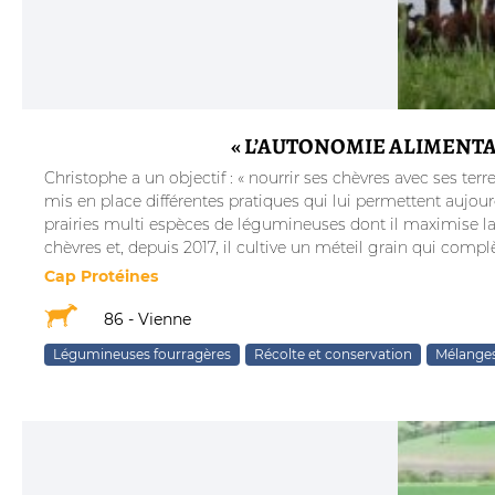
« L’AUTONOMIE ALIMENTA
Christophe a un objectif : « nourrir ses chèvres avec ses terres
mis en place différentes pratiques qui lui permettent aujo
prairies multi espèces de légumineuses dont il maximise la q
chèvres et, depuis 2017, il cultive un méteil grain qui complè
Cap Protéines
86 - Vienne
Légumineuses fourragères
Récolte et conservation
Mélanges