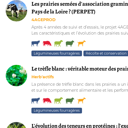
Les prairies semées d'association graminé
Pays de la Loire ? (PERPET)
4AGEPROD
Après 4 années de suivi et d’essais, le projet 4AG
Les caractéristiques et l’évolution des prairies suivi
Légumineuses fourragères
Récolte et conservation
Le trèfle blanc : véritable moteur des prai
Herb'actifs
La présence de trèfle blanc dans les prairies a un
et sur le comportement alimentaire et les perfor
Légumineuses fourragères
L'évolution des teneurs en protéines : l'ex