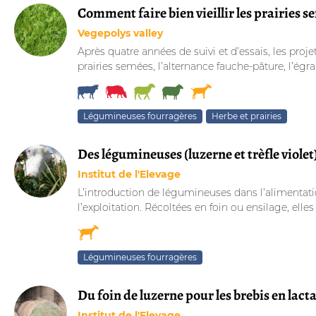
Comment faire bien vieillir les prairies
Vegepolys valley
Après quatre années de suivi et d’essais, les pro
prairies semées, l’alternance fauche-pâture, l’égrai
Légumineuses fourragères
Herbe et prairies
Des légumineuses (luzerne et trèfle viole
Institut de l'Elevage
L’introduction de légumineuses dans l’alimentatio
l’exploitation. Récoltées en foin ou ensilage, elles 
Légumineuses fourragères
Du foin de luzerne pour les brebis en lact
Institut de l'Elevage