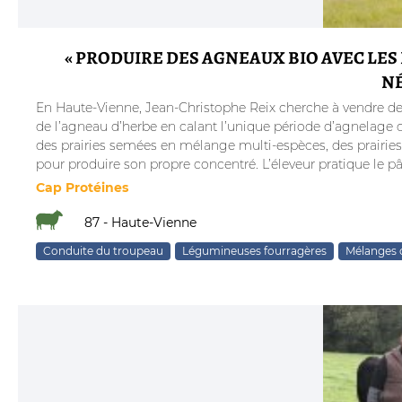
« PRODUIRE DES AGNEAUX BIO AVEC LES 
NÉ
En Haute-Vienne, Jean-Christophe Reix cherche à vendre des 
de l’agneau d’herbe en calant l’unique période d’agnelage de
des prairies semées en mélange multi-espèces, des prairie
pour produire son propre concentré. L’éleveur pratique le p
Cap Protéines
87 - Haute-Vienne
Conduite du troupeau
Légumineuses fourragères
Mélanges 