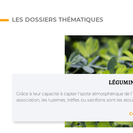
LES DOSSIERS THÉMATIQUES
LÉGUMI
Grâce à leur capacité à capter l'azote atmosphérique de l'
association, les luzernes, trèfles ou sainfoins sont les at
C