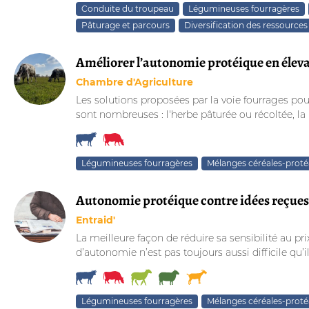
Conduite du troupeau
Légumineuses fourragères
Pâturage et parcours
Diversification des ressources
Améliorer l’autonomie protéique en élev
Chambre d'Agriculture
Les solutions proposées par la voie fourrages pou
sont nombreuses : l'herbe pâturée ou récoltée, la lu
Légumineuses fourragères
Mélanges céréales-prot
Autonomie protéique contre idées reçues
Entraid'
La meilleure façon de réduire sa sensibilité au pr
d’autonomie n’est pas toujours aussi difficile qu’il n
Légumineuses fourragères
Mélanges céréales-prot