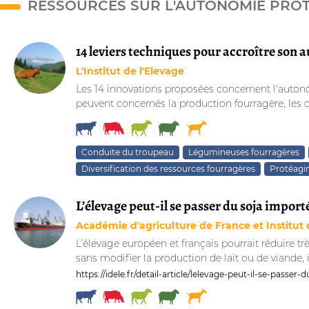
RESSOURCES SUR L'AUTONOMIE PROTÉ
14 leviers techniques pour accroître son
L'Institut de l'Elevage
Les 14 innovations proposées concernent l'autonomi
peuvent concernés la production fourragère, les
Conduite du troupeau
Légumineuses fourragères
Diversification des ressources fourragères
Protéagi
L’élevage peut-il se passer du soja importé
Académie d'agriculture de France et Institut 
L’élevage européen et français pourrait réduire tr
sans modifier la production de lait ou de viande, il 
https://idele.fr/detail-article/lelevage-peut-il-se-passer