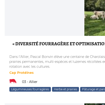
« DIVERSITÉ FOURRAGÈRE ET OPTIMISATIO
Dans l’Allier, Pascal Bonvin élève une centaine de Charola
prairies permanentes, multi-espèces et luzernes récoltées en
rotation avec les cultures.
Cap Protéines
03 - Allier
Légumineuses fourragères
Herbe et prairies
Pâturage et par