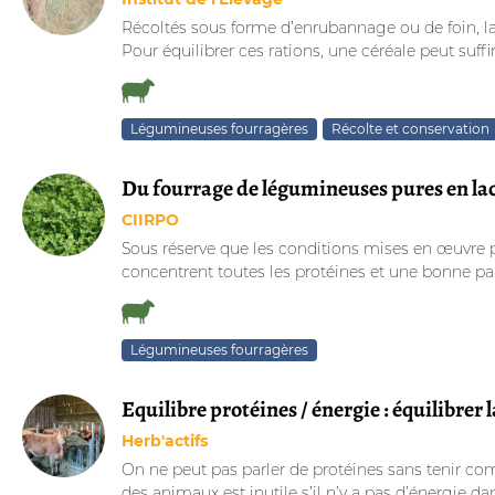
Récoltés sous forme d’enrubannage ou de foin, la lu
Pour équilibrer ces rations, une céréale peut suffir
Légumineuses fourragères
Récolte et conservation
Du fourrage de légumineuses pures en la
CIIRPO
Sous réserve que les conditions mises en œuvre pou
concentrent toutes les protéines et une bonne parti
Légumineuses fourragères
Equilibre protéines / énergie : équilibrer 
Herb'actifs
On ne peut pas parler de protéines sans tenir com
des animaux est inutile s’il n’y a pas d’énergie dans