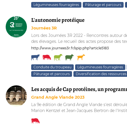
Légumineuses fourragères
Pâturage et parcours
L'autonomie protéique
Journées 3R
Lors des Journées 3R 2022 - Rencontres autour de
des élevages. Le recueil des actes propose des text
http://www.journees3r.fr/spip.php?article5183
Conduite du troupeau
Légumineuses fourragères
Pâturage et parcours
Diversification des ressources
Les acquis de Cap protéines, un programme
Grand Angle Viande 2023
La 9e édition de Grand Angle Viande s'est déroulée
Marion Kentzel et Jean-Jacques Bertron de l'Institu