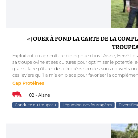
« JOUER À FOND LA CARTE DE LA COM
TROUPEA
Exploitant en agriculture biologique dans l'Aisne, Hervé Loi
sa troupe ovine et ses cultures pour optimiser le potentiel 
grains, faire pâturer des dérobées semées sous couverts ou
ces leviers qu’il a mis en place pour favoriser la complémenta
Cap Protéines
02 - Aisne
Conduite du troupeau
Légumineuses fourragères
Diversific