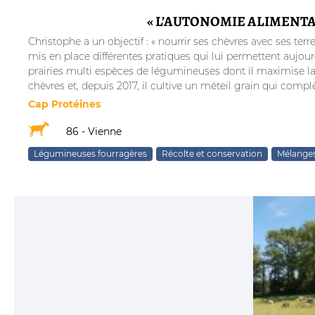
« L’AUTONOMIE ALIMENTA
Christophe a un objectif : « nourrir ses chèvres avec ses terres
mis en place différentes pratiques qui lui permettent aujo
prairies multi espèces de légumineuses dont il maximise la q
chèvres et, depuis 2017, il cultive un méteil grain qui complè
Cap Protéines
86 - Vienne
Légumineuses fourragères
Récolte et conservation
Mélanges